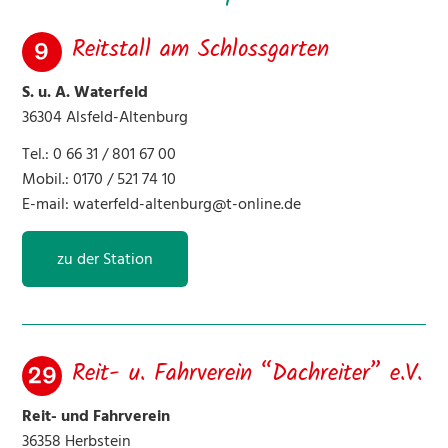
11 Jägerhof
Reitstall am Schlossgarten
12 Bird Mountain Ranch Romrod
S. u. A. Waterfeld
36304 Alsfeld-Altenburg
13 Hof Kranich
Tel.: 0 66 31 / 801 67 00
Mobil.: 0170 / 521 74 10
16 Fahrstall-FN Schmelz
E-mail:
waterfeld-altenburg@t-online.de
17 Hubert Dechert
zu der Station
23 Burg Post Eisenbach
25 Achal-Tekkiner Gestüt “Berolina”
Reit- u. Fahrverein “Dachreiter” e.V.
27 Hubert und Uta Straub
Reit- und Fahrverein
29 Reit- u. Fahrverein “Dachreiter” e.V.
36358 Herbstein