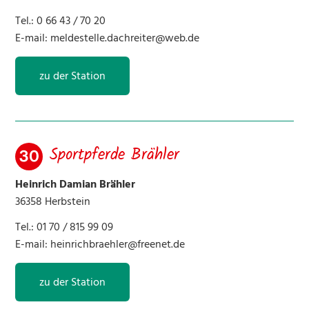
Tel.: 0 66 43 / 70 20
30 Sportpferde Brähler
E-mail:
meldestelle.dachreiter@web.de
31 Martina Will
zu der Station
32 Bachmann’s
34 Islandpferdehof Hestavin
Sportpferde Brähler
35 Eichwiesenhof
Heinrich Damian Brähler
36358 Herbstein
36 Restaurant Taufsteinhütte
Tel.: 01 70 / 815 99 09
38 Frondelhof
E-mail:
heinrichbraehler@freenet.de
40 Vogelschmiede
zu der Station
41 Am Moosbach