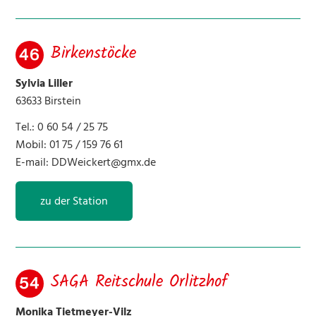
42 SPA Hotel Restaurant Jöckel
Birkenstöcke
43 Miriam Kreim
Sylvia Liller
63633 Birstein
45 Finehorsework
Tel.: 0 60 54 / 25 75
46 Birkenstöcke
Mobil: 01 75 / 159 76 61
E-mail:
DDWeickert@gmx.de
47 Monika Jäger
zu der Station
48 Franzehof
51 Scheffehof
54 Pferdebetrieb Farr
SAGA Reitschule Orlitzhof
Monika Tietmeyer-Vilz
58 Pferdefreunde Hausen