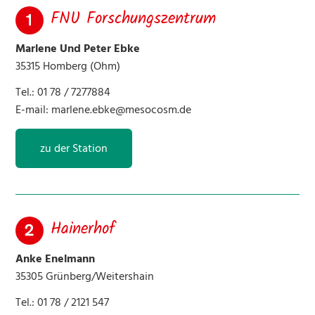
FNU Forschungszentrum
11 Jägerhof
Marlene Und Peter Ebke
12 Bird Mountain Ranch Romrod
35315 Homberg (Ohm)
Tel.: 01 78 / 7277884
13 Hof Kranich
E-mail:
marlene.ebke@mesocosm.de
16 Fahrstall-FN Schmelz
zu der Station
17 Hubert Dechert
23 Burg Post Eisenbach
Hainerhof
25 Achal-Tekkiner Gestüt “Berolina”
Anke Enelmann
27 Hubert und Uta Straub
35305 Grünberg/Weitershain
Tel.: 01 78 / 2121 547
29 Reit- u. Fahrverein “Dachreiter” e.V.