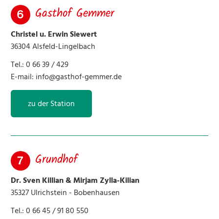
Gasthof Gemmer
42 SPA Hotel Restaurant Jöckel
Christel u. Erwin Siewert
43 Miriam Kreim
36304 Alsfeld-Lingelbach
Tel.: 0 66 39 / 429
45 Finehorsework
E-mail:
info@gasthof-gemmer.de
46 Birkenstöcke
zu der Station
47 Monika Jäger
48 Franzehof
Grundhof
51 Scheffehof
Dr. Sven Killian & Mirjam Zylla-Kilian
35327 Ulrichstein - Bobenhausen
54 Pferdebetrieb Farr
Tel.: 0 66 45 / 91 80 550
58 Pferdefreunde Hausen