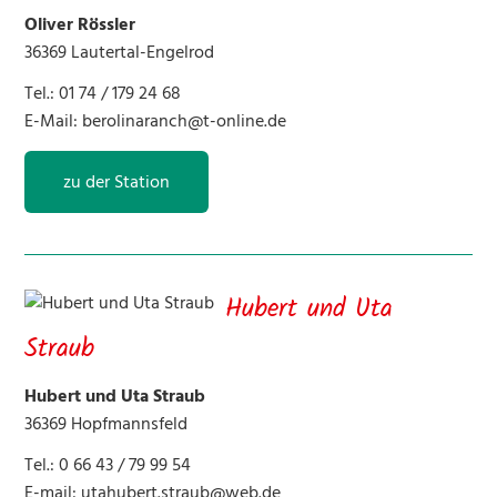
Oliver Rössler
36369 Lautertal-Engelrod
Tel.: 01 74 / 179 24 68
E-Mail:
berolinaranch@t-online.de
zu der Station
Hubert und Uta
Straub
Hubert und Uta Straub
36369 Hopfmannsfeld
Tel.: 0 66 43 / 79 99 54
E-mail:
utahubert.straub@web.de