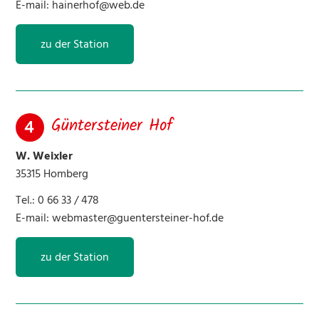
E-mail:
hainerhof@web.de
30 Sportpferde Brähler
zu der Station
31 Martina Will
32 Bachmann’s
Güntersteiner Hof
34 Islandpferdehof Hestavin
W. Weixler
35 Eichwiesenhof
35315 Homberg
Tel.: 0 66 33 / 478
36 Restaurant Taufsteinhütte
E-mail:
webmaster@guentersteiner-hof.de
38 Frondelhof
zu der Station
40 Vogelschmiede
41 Am Moosbach