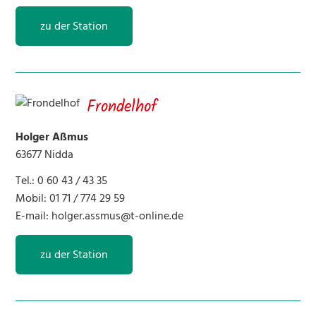
zu der Station
Frondelhof
Holger Aßmus
63677 Nidda
Tel.: 0 60 43 / 43 35
Mobil: 01 71 / 774 29 59
E-mail:
holger.assmus@t-online.de
zu der Station