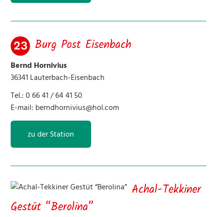
Burg Post Eisenbach
Bernd Hornivius
36341 Lauterbach-Eisenbach
Tel.: 0 66 41 / 64 41 50
E-mail:
berndhornivius@hol.com
zu der Station
Achal-Tekkiner
Gestüt “Berolina”