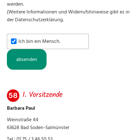
werden.
(Weitere Informationen und Widerrufshinweise gibt es in
42 SPA Hotel Restaurant Jöckel
der
Datenschutzerklärung.
43 Miriam Kreim
Ich bin ein Mensch.
45 Finehorsework
absenden
46 Birkenstöcke
47 Monika Jäger
48 Franzehof
1. Vorsitzende
51 Scheffehof
Barbara Paul
Weinstraße 44
54 Pferdebetrieb Farr
63628 Bad Soden-Salmünster
58 Pferdefreunde Hausen
Tel.: 01 75 / 3 46 50 53