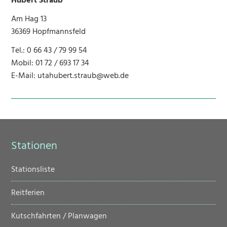
Hubert Straub
Am Hag 13
36369 Hopfmannsfeld
Tel.: 0 66 43 / 79 99 54
Mobil: 01 72 / 693 17 34
E-Mail:
utahubert.straub@web.de
Stationen
Navigation
Stationsliste
überspringen
Reitferien
Kutschfahrten / Planwagen