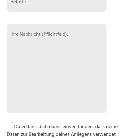
30 Sportpferde Brähler
31 Martina Will
32 Bachmann’s
34 Islandpferdehof Hestavin
35 Eichwiesenhof
36 Restaurant Taufsteinhütte
38 Frondelhof
40 Vogelschmiede
Du erklärst dich damit einverstanden, dass deine
Daten zur Bearbeitung deines Anliegens verwendet
41 Am Moosbach