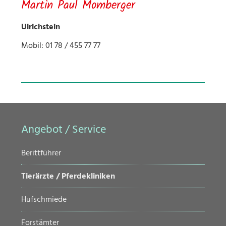
Martin Paul Momberger
Ulrichstein
Mobil: 01 78 / 455 77 77
Angebot / Service
Navigation
Berittführer
überspringen
Tierärzte / Pferdekliniken
Hufschmiede
Forstämter